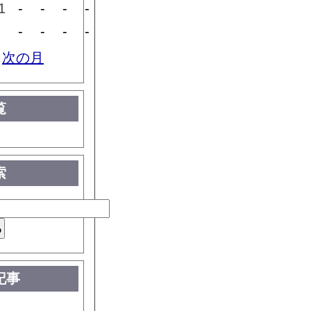
1
-
-
-
-
-
-
-
-
-
次の月
覧
索
記事