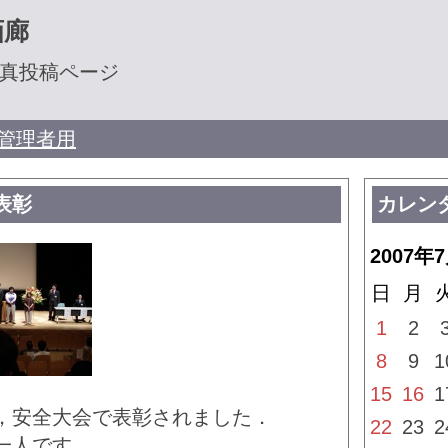
画廊
真投稿ページ
管理者用
表彰
カレン
2007年
日
月
1
2
8
9
1
15
16
1
，安全大会で表彰されました．
22
23
2
一人です．