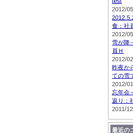
test
2012/05
2012.
食：社
2012/05
雪が降
員Ｈ
2012/02
昨夜か
ての雪
2012/01
忘年会
返り：
2011/12
最近の