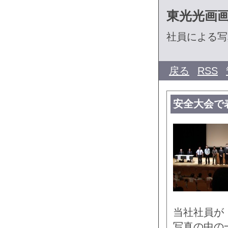
東光光画
社員による写
戻る
RSS
安全大会で
当社社員が
写真の中の