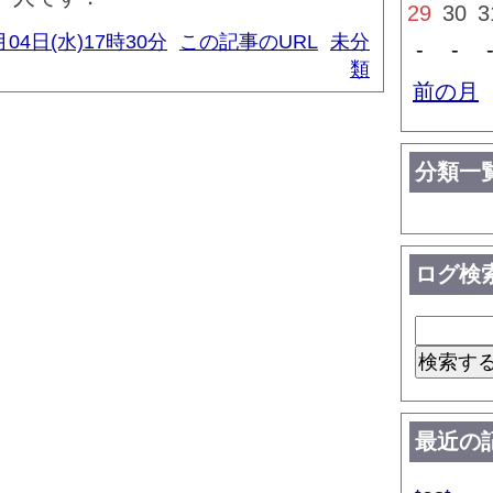
29
30
3
月04日(水)17時30分
この記事のURL
未分
-
-
類
前の月
分類一
ログ検
最近の